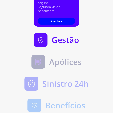
seguro.
Segunda via de
pagamento.
Gestão
Gestão
Apólices
Sinistro 24h
Benefícios