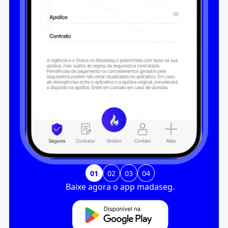
01
02
03
04
Baixe agora o app madaseg.